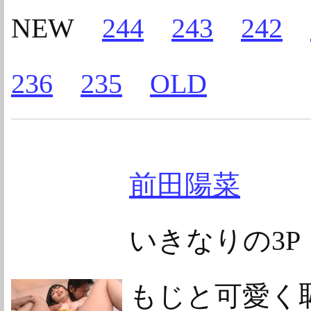
NEW
244
243
242
236
235
OLD
前田陽菜
いきなりの3
もじと可愛く