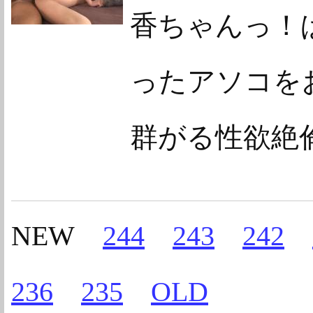
香ちゃんっ！
ったアソコをお
群がる性欲絶
NEW
244
243
242
236
235
OLD