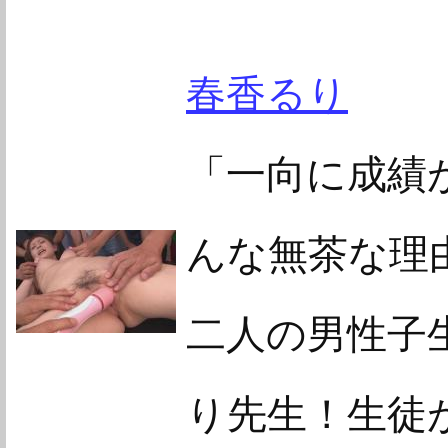
春香るり
「一向に成績が
んな無茶な理
二人の男性子
り先生！生徒