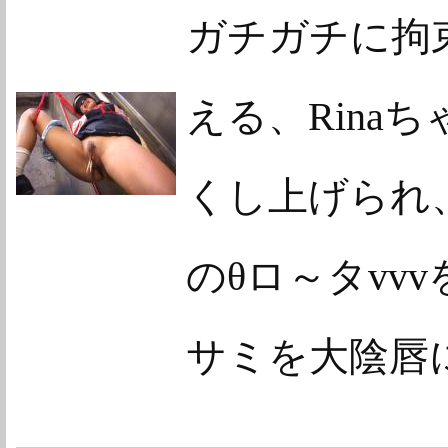
ガチガチに拘束
える、Rina
くし上げられ、
のθロ～タvv
サミを大陰唇