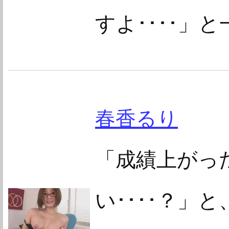
すよ････」
春香るり
「成績上がっ
い････？」