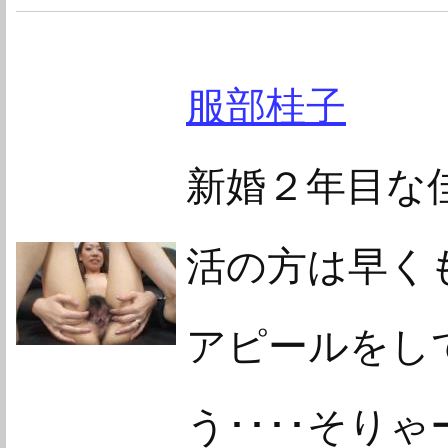
服部桂子
新婚２年目な佳
活の方は早くも
アピールをし
う････そり