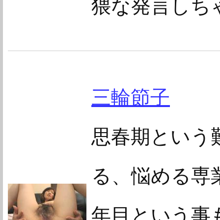
猥な発言しちゃ
三輪節子
思春期という
る、悩める専
年目という事