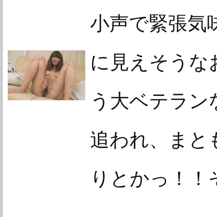
小声で緊張気味
に見えそうな
う大ベテラン
追われ、まと
りとかっ！！