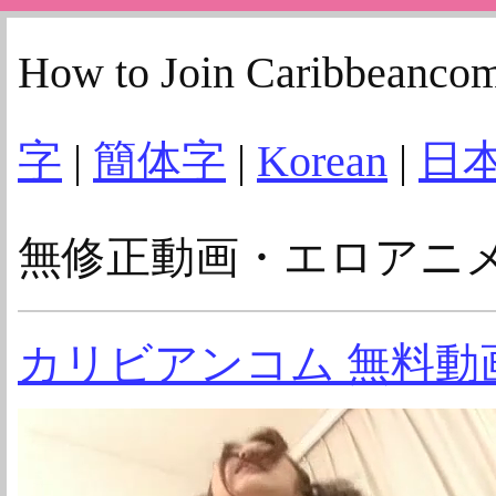
How to Join Caribbeanco
字
|
簡体字
|
Korean
|
日
無修正動画・エロアニ
カリビアンコム 無料動